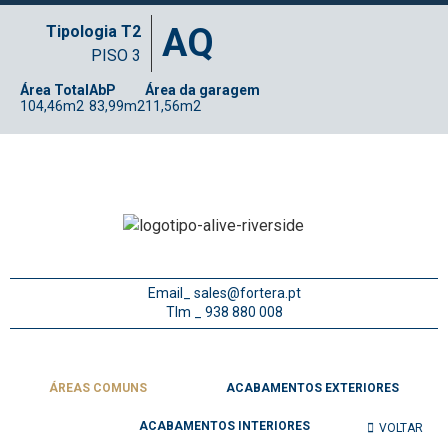
AQ
Tipologia T2
PISO 3
Área Total
AbP
Área da garagem
104,46m2
83,99m2
11,56m2
Email_
sales@fortera.pt
Tlm _ 938 880 008
ÁREAS COMUNS
ACABAMENTOS EXTERIORES
ACABAMENTOS INTERIORES
VOLTAR