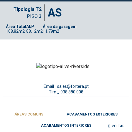
AS
Tipologia T2
PISO 3
Área Total
AbP
Área da garagem
108,82m2
88,12m2
11,79m2
Email_
sales@fortera.pt
Tlm _ 938 880 008
ÁREAS COMUNS
ACABAMENTOS EXTERIORES
ACABAMENTOS INTERIORES
VOLTAR