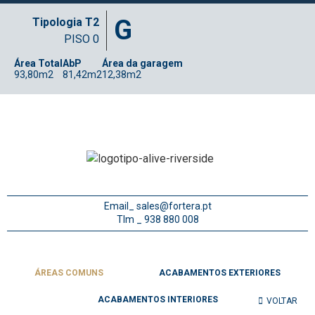
G
Tipologia T2
PISO 0
Área Total
AbP
Área da garagem
93,80m2
81,42m2
12,38m2
Email_
sales@fortera.pt
Tlm _ 938 880 008
ÁREAS COMUNS
ACABAMENTOS EXTERIORES
ACABAMENTOS INTERIORES
VOLTAR