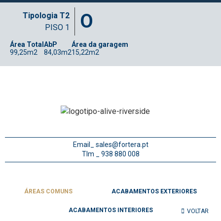
O
Tipologia T2
PISO 1
Área Total
AbP
Área da garagem
99,25m2
84,03m2
15,22m2
Email_
sales@fortera.pt
Tlm _ 938 880 008
ÁREAS COMUNS
ACABAMENTOS EXTERIORES
ACABAMENTOS INTERIORES
VOLTAR