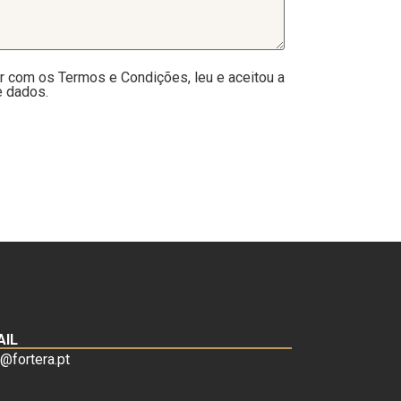
r com os Termos e Condições, leu e aceitou a
e dados.
AIL
o@fortera.pt