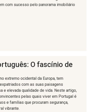
em com sucesso pelo panorama imobiliário
lo através de considerações essenciais,
amento e potenciais desafios ao investir em
jeto de investimento, é fundamental fazer
rize-se com o mercado imobiliário português,
as tendências imobiliárias regionais, as áreas
 os tipos de propriedades mais procurados.
iliários locais, promotores e especialistas
rtuguês: O fascínio de
e orientações valiosas.
 no extremo ocidental da Europa, tem
 legais do investimento imobiliário no
 expatriados com as suas paisagens
a de um advogado de renome com experiência
a e elevada qualidade de vida. Neste artigo,
ra o orientar no processo de compra, rever
nvincentes pelas quais viver em Portugal é
 de todos os requisitos legais. Compreender
uos e famílias que procuram segurança,
 implicações fiscais e as leis de sucessões
al vibrante.