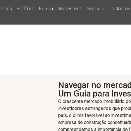
re nós
Portfólio
Equipa
Golden Visa
Notícias
Contactos
Navegar no mercado
Um Guia para Inves
O crescente mercado imobiliário p
investidores estrangeiros que proc
país, o clima favorável ao investime
empresa de construção conceituad
SOBRE NÓS
compreendemos a importância de fo