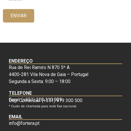
ENVIAR
ENDEREÇO
Rua de Rei Ramiro N 870 5º A
4400-281 Vila Nova de Gaia – Portugal
Segunda a Sexta: 9:00 – 18:00
TELEFONE
Geral: (+351) 220 110 929
Dep. Comercial: (+351) 919 300 500
* Custo de chamada para rede fixa nacional
EMAIL
info@fortera.pt