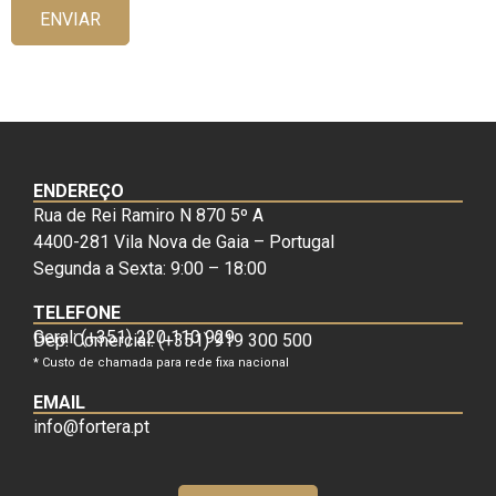
ENVIAR
ENDEREÇO
Rua de Rei Ramiro N 870 5º A
4400-281 Vila Nova de Gaia – Portugal
Segunda a Sexta: 9:00 – 18:00
TELEFONE
Geral: (+351) 220 110 929
Dep. Comercial: (+351) 919 300 500
* Custo de chamada para rede fixa nacional
EMAIL
info@fortera.pt