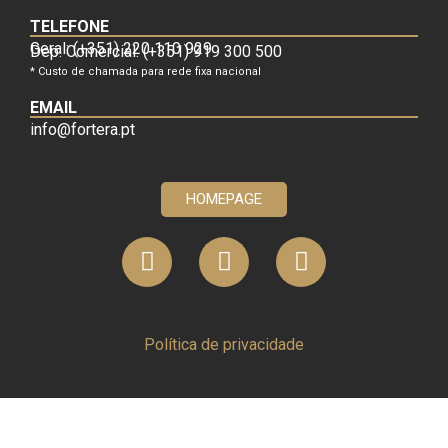
TELEFONE
Geral: (+351) 220 110 929
Dep. Comercial: (+351) 919 300 500
* Custo de chamada para rede fixa nacional
EMAIL
info@fortera.pt
HOMEPAGE
Política de privacidade