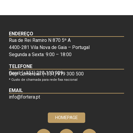
ENDEREÇO
Rua de Rei Ramiro N 870 5º A
4400-281 Vila Nova de Gaia – Portugal
Segunda a Sexta: 9:00 – 18:00
TELEFONE
Geral: (+351) 220 110 929
Dep. Comercial: (+351) 919 300 500
* Custo de chamada para rede fixa nacional
EMAIL
info@fortera.pt
HOMEPAGE