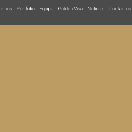
re nós
Portfólio
Equipa
Golden Visa
Notícias
Contactos
SOBRE NÓS